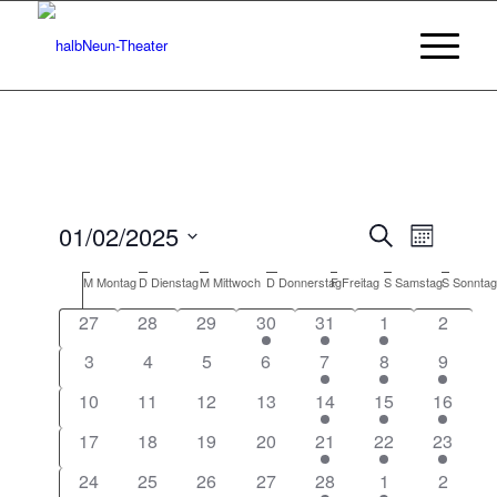
Veransta
Veranst
01/02/2025
Suche
Monat
Ansicht
Suche
Datum
Navigat
Kalender
M
Montag
D
Dienstag
M
Mittwoch
D
Donnerstag
F
Freitag
S
Samstag
S
Sonntag
wählen.
und
von
27
28
29
30
31
1
2
Ansichten
Veranstaltungen
Navigatio
3
4
5
6
7
8
9
10
11
12
13
14
15
16
17
18
19
20
21
22
23
24
25
26
27
28
1
2