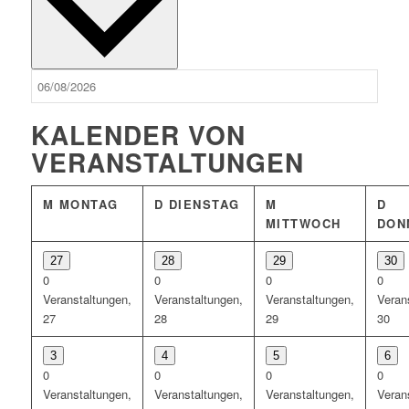
KALENDER VON
VERANSTALTUNGEN
M
MONTAG
D
DIENSTAG
M
D
MITTWOCH
DON
27
28
29
30
0
0
0
0
Veranstaltungen,
Veranstaltungen,
Veranstaltungen,
Veran
27
28
29
30
3
4
5
6
0
0
0
0
Veranstaltungen,
Veranstaltungen,
Veranstaltungen,
Veran