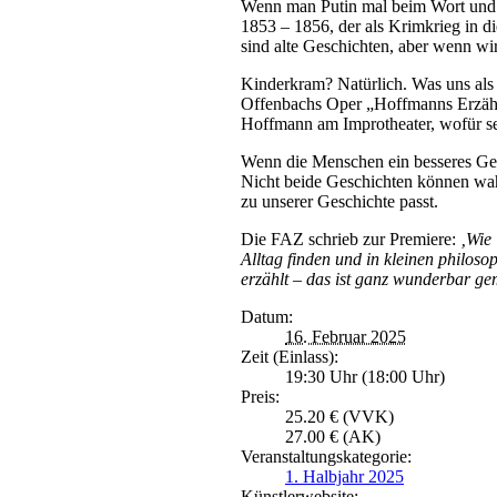
Wenn man Putin mal beim Wort und e
1853 – 1856, der als Krimkrieg in 
sind alte Geschichten, aber wenn wi
Kinderkram? Natürlich. Was uns als
Offenbachs Oper „Hoffmanns Erzähl
Hoffmann am Improtheater, wofür se
Wenn die Menschen ein besseres Gedä
Nicht beide Geschichten können wah
zu unserer Geschichte passt.
Die FAZ schrieb zur Premiere:
‚Wie 
Alltag finden und in kleinen philo
erzählt – das ist ganz wunderbar g
Datum:
16. Februar 2025
Zeit (Einlass):
19:30 Uhr (18:00 Uhr)
Preis:
25.20 € (VVK)
27.00 € (AK)
Veranstaltungskategorie:
1. Halbjahr 2025
Künstlerwebsite: