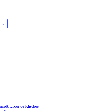
midt: „Tour de Klischee“
ow“
»