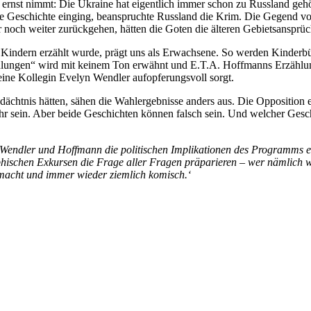
rnst nimmt: Die Ukraine hat eigentlich immer schon zu Russland gehö
die Geschichte einging, beanspruchte Russland die Krim. Die Gegend v
r noch weiter zurückgehen, hätten die Goten die älteren Gebietsanspr
 Kindern erzählt wurde, prägt uns als Erwachsene. So werden Kinderbü
ungen“ wird mit keinem Ton erwähnt und E.T.A. Hoffmanns Erzählunge
ine Kollegin Evelyn Wendler aufopferungsvoll sorgt.
chtnis hätten, sähen die Wahlergebnisse anders aus. Die Opposition er
r sein. Aber beide Geschichten können falsch sein. Und welcher Gesch
Wendler und Hoffmann die politischen Implikationen des Programms en
sophischen Exkursen die Frage aller Fragen präparieren – wer nämlic
emacht und immer wieder ziemlich komisch.‘