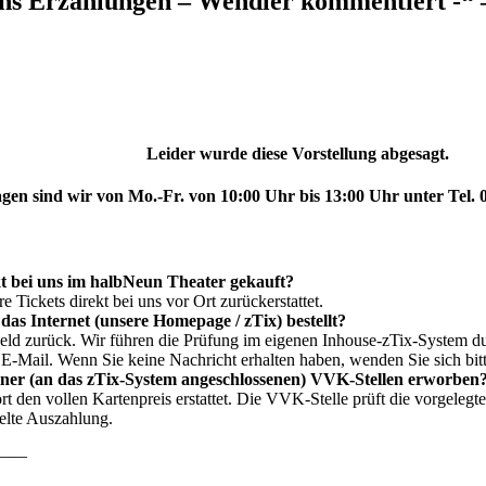
ns Erzählungen – Wendler kommentiert 
Leider wurde diese Vorstellung abgesagt.
gen sind wir von Mo.-Fr. von 10:00 Uhr bis 13:00 Uhr unter Tel. 
kt bei uns im halbNeun Theater gekauft?
Tickets direkt bei uns vor Ort zurückerstattet.
das Internet (unsere Homepage / zTix) bestellt?
eld zurück. Wir führen die Prüfung im eigenen Inhouse-zTix-System durc
 E-Mail. Wenn Sie keine Nachricht erhalten haben, wenden Sie sich bitt
einer (an das zTix-System angeschlossenen) VVK-Stellen erworben
 den vollen Kartenpreis erstattet. Die VVK-Stelle prüft die vorgelegt
elte Auszahlung.
——