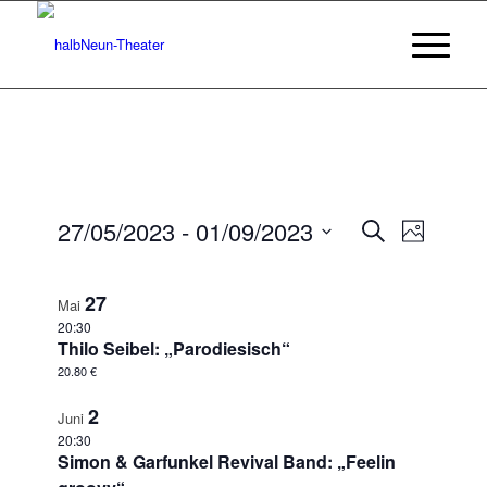
Veransta
Veranst
27/05/2023
 - 
01/09/2023
Suche
Foto
Ansicht
Suche
Datum
Navigat
auswählen.
und
27
Mai
Ansichten
20:30
Thilo Seibel: „Parodiesisch“
Navigatio
20.80 €
2
Juni
20:30
Simon & Garfunkel Revival Band: „Feelin