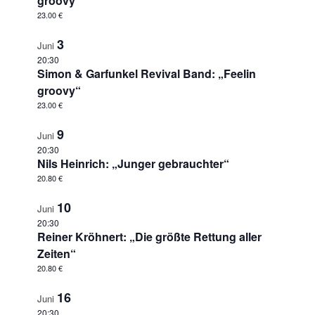
groovy“
23.00 €
3
Juni
20:30
Simon & Garfunkel Revival Band: „Feelin
groovy“
23.00 €
9
Juni
20:30
Nils Heinrich: „Junger gebrauchter“
20.80 €
10
Juni
20:30
Reiner Kröhnert: „Die größte Rettung aller
Zeiten“
20.80 €
16
Juni
20:30