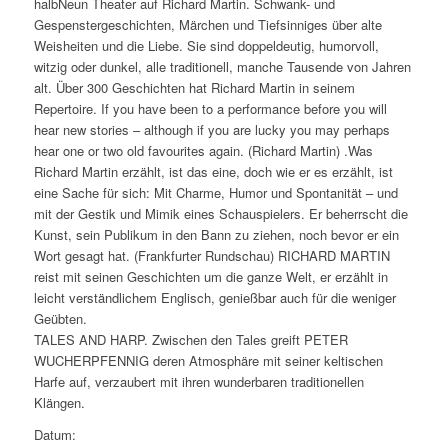
halbNeun Theater auf Richard Martin. Schwank- und
Gespenstergeschichten, Märchen und Tiefsinniges über alte
Weisheiten und die Liebe. Sie sind doppeldeutig, humorvoll,
witzig oder dunkel, alle traditionell, manche Tausende von Jahren
alt. Über 300 Geschichten hat Richard Martin in seinem
Repertoire. If you have been to a performance before you will
hear new stories – although if you are lucky you may perhaps
hear one or two old favourites again. (Richard Martin) .Was
Richard Martin erzählt, ist das eine, doch wie er es erzählt, ist
eine Sache für sich: Mit Charme, Humor und Spontanität – und
mit der Gestik und Mimik eines Schauspielers. Er beherrscht die
Kunst, sein Publikum in den Bann zu ziehen, noch bevor er ein
Wort gesagt hat. (Frankfurter Rundschau) RICHARD MARTIN
reist mit seinen Geschichten um die ganze Welt, er erzählt in
leicht verständlichem Englisch, genießbar auch für die weniger
Geübten.
TALES AND HARP. Zwischen den Tales greift PETER
WUCHERPFENNIG deren Atmosphäre mit seiner keltischen
Harfe auf, verzaubert mit ihren wunderbaren traditionellen
Klängen.
Datum: