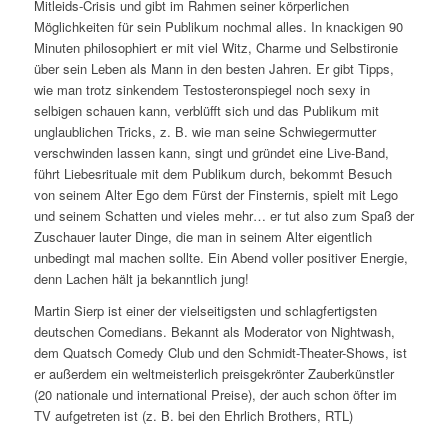
Mitleids-Crisis und gibt im Rahmen seiner körperlichen
Möglichkeiten für sein Publikum nochmal alles. In knackigen 90
Minuten philosophiert er mit viel Witz, Charme und Selbstironie
über sein Leben als Mann in den besten Jahren. Er gibt Tipps,
wie man trotz sinkendem Testosteronspiegel noch sexy in
selbigen schauen kann, verblüfft sich und das Publikum mit
unglaublichen Tricks, z. B. wie man seine Schwiegermutter
verschwinden lassen kann, singt und gründet eine Live-Band,
führt Liebesrituale mit dem Publikum durch, bekommt Besuch
von seinem Alter Ego dem Fürst der Finsternis, spielt mit Lego
und seinem Schatten und vieles mehr… er tut also zum Spaß der
Zuschauer lauter Dinge, die man in seinem Alter eigentlich
unbedingt mal machen sollte. Ein Abend voller positiver Energie,
denn Lachen hält ja bekanntlich jung!
Martin Sierp ist einer der vielseitigsten und schlagfertigsten
deutschen Comedians. Bekannt als Moderator von Nightwash,
dem Quatsch Comedy Club und den Schmidt-Theater-Shows, ist
er außerdem ein weltmeisterlich preisgekrönter Zauberkünstler
(20 nationale und international Preise), der auch schon öfter im
TV aufgetreten ist (z. B. bei den Ehrlich Brothers, RTL)