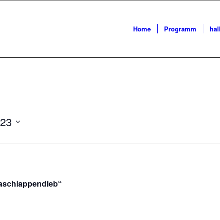
Home
Programm
ha
023
Waschlappendieb“