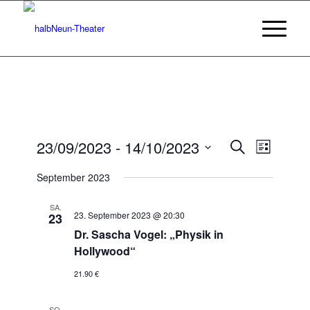
Veransta
Veranst
23/09/2023
 - 
14/10/2023
Suche
Liste
Ansicht
Suche
Datum
Navigat
September 2023
wählen.
und
Ansichten
SA.
23. September 2023 @ 20:30
23
Navigatio
Dr. Sascha Vogel: „Physik in
Hollywood“
21.90 €
SO.