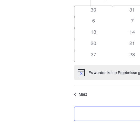
von
30
31
Veranstaltungen
6
7
13
14
20
21
27
28
Es wurden keine Ergebnisse 
Hinweis
März