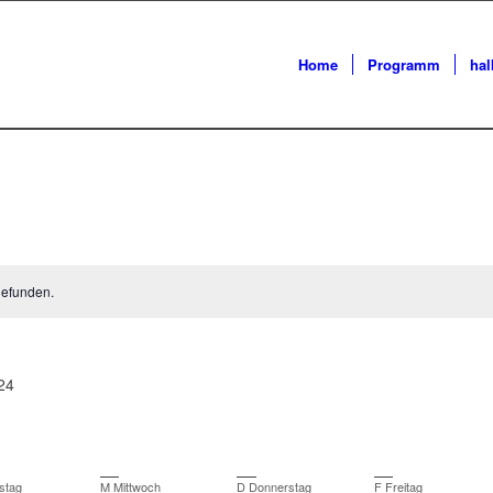
Home
Programm
ha
gefunden.
24
stag
M
Mittwoch
D
Donnerstag
F
Freitag