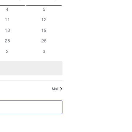
und
4
5
Ansichten,
Navigation
11
12
18
19
25
26
2
3
Mai