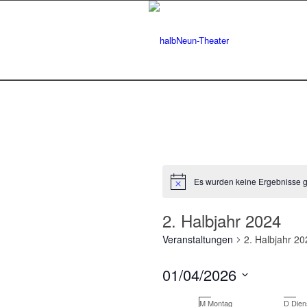
Es wurden keine Ergebnisse 
Hinweis
2. Halbjahr 2024
Veranstaltungen
2. Halbjahr 20
01/04/2026
Datum
Kalender
M
Montag
D
Dien
wählen.