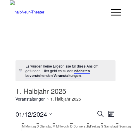
Es wurden keine Ergebnisse für diese Ansicht
gefunden. Hier geht es zu den
nächsten
Hinweis
bevorstehenden Veranstaltungen
.
1. Halbjahr 2025
Veranstaltungen
1. Halbjahr 2025
Veransta
Veranst
01/12/2024
Suche
Monat
Ansicht
Suche
Datum
Navigat
Kalender
M
Montag
D
Dienstag
M
Mittwoch
D
Donnerstag
F
Freitag
S
Samstag
S
Sonntag
wählen.