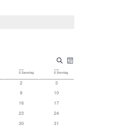
Veranstaltungen
Veranstaltung
Suche
Monat
Ansichten-
Suche
Navigation
S
Samstag
S
Sonntag
und
2
3
Ansichten,
Navigation
9
10
16
17
23
24
30
31