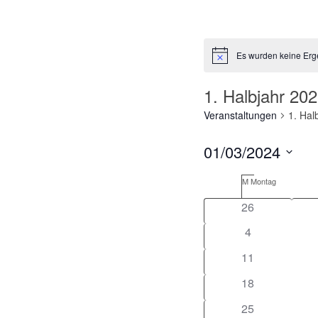
Es wurden keine Erg
Hinweis
1. Halbjahr 20
Veranstaltungen
1. Hal
01/03/2024
Datum
Kalender
M
Montag
wählen.
von
26
Veranstaltu
4
11
18
25