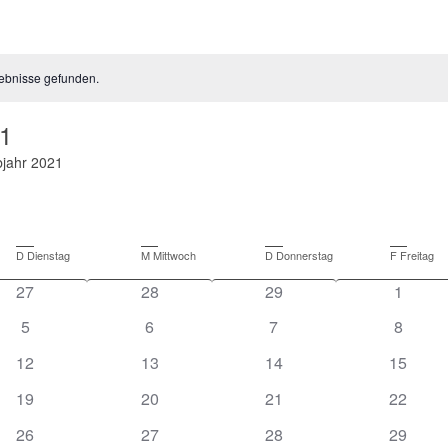
ebnisse gefunden.
21
bjahr 2021
D
Dienstag
M
Mittwoch
D
Donnerstag
F
Freitag
27
28
29
1
ngen
5
6
7
8
12
13
14
15
19
20
21
22
26
27
28
29