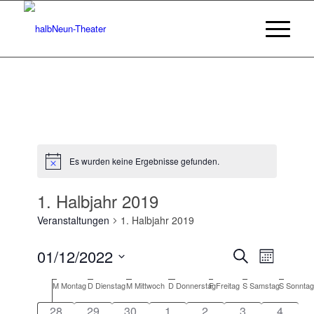
Es wurden keine Ergebnisse gefunden.
Hinweis
1. Halbjahr 2019
Veranstaltungen
1. Halbjahr 2019
Veransta
Veranst
01/12/2022
Suche
Monat
Ansicht
Suche
Datum
Navigat
Kalender
M
Montag
D
Dienstag
M
Mittwoch
D
Donnerstag
F
Freitag
S
Samstag
S
Sonntag
wählen.
und
von
28
29
30
1
2
3
4