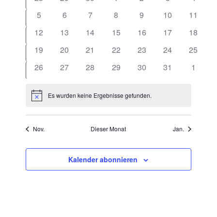
Ansichten
Veranstaltungen
Navigatio
5
6
7
8
9
10
11
12
13
14
15
16
17
18
19
20
21
22
23
24
25
26
27
28
29
30
31
1
Es wurden keine Ergebnisse gefunden.
Hinweis
Nov.
Dieser Monat
Jan.
Kalender abonnieren