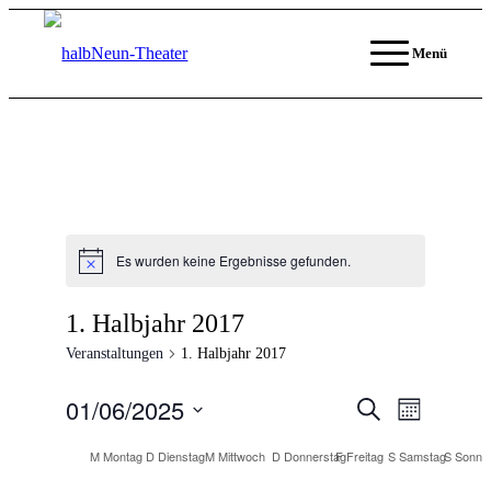
Menü
Es wurden keine Ergebnisse gefunden.
Hinweis
1. Halbjahr 2017
Veranstaltungen
1. Halbjahr 2017
01/06/2025
Veranstaltun
Veranstal
Suche
Monat
Ansichten
Suche
Datum
Navigati
Kalender
wählen.
M
Montag
D
Dienstag
M
Mittwoch
D
Donnerstag
F
Freitag
S
Samstag
S
Sonnt
und
von