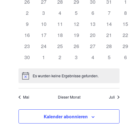
Ansichten,
26
27
28
29
30
31
1
Veranstaltungen
Navigation
2
3
4
5
6
7
8
9
10
11
12
13
14
15
16
17
18
19
20
21
22
23
24
25
26
27
28
29
30
1
2
3
4
5
6
Es wurden keine Ergebnisse gefunden.
Hinweis
Mai
Dieser Monat
Juli
Kalender abonnieren