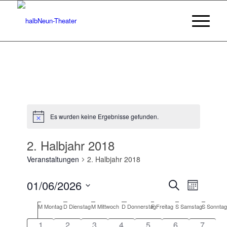
Es wurden keine Ergebnisse gefunden.
Hinweis
2. Halbjahr 2018
Veranstaltungen
2. Halbjahr 2018
Veransta
Veranst
01/06/2026
Suche
Monat
Ansicht
Suche
Datum
Navigat
Kalender
M
Montag
D
Dienstag
M
Mittwoch
D
Donnerstag
F
Freitag
S
Samstag
S
Sonntag
wählen.
und
von
1
2
3
4
5
6
7