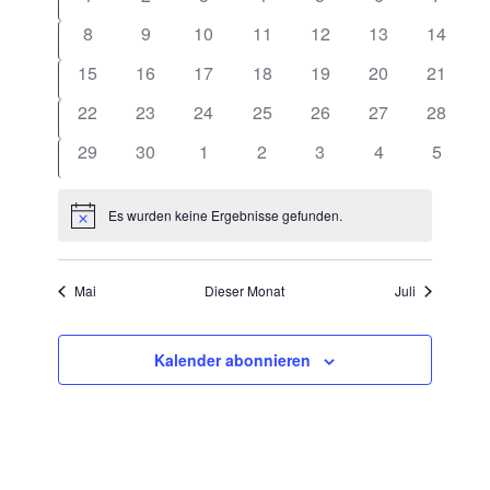
Ansichten
Veranstaltungen
Navigatio
8
9
10
11
12
13
14
15
16
17
18
19
20
21
22
23
24
25
26
27
28
29
30
1
2
3
4
5
Es wurden keine Ergebnisse gefunden.
Hinweis
Mai
Dieser Monat
Juli
Kalender abonnieren