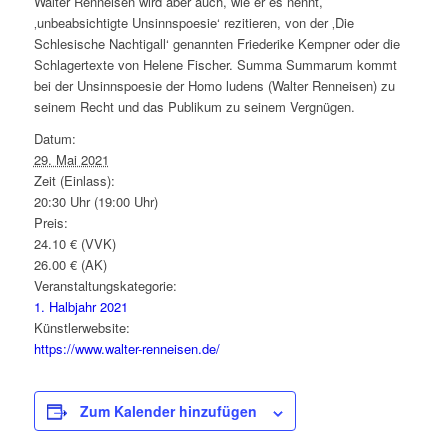
Walter Renneisen wird aber auch, wie er es nennt,
‚unbeabsichtigte Unsinnspoesie‘ rezitieren, von der ‚Die
Schlesische Nachtigall‘ genannten Friederike Kempner oder die
Schlagertexte von Helene Fischer. Summa Summarum kommt
bei der Unsinnspoesie der Homo ludens (Walter Renneisen) zu
seinem Recht und das Publikum zu seinem Vergnügen.
Datum:
29. Mai 2021
Zeit (Einlass):
20:30 Uhr (19:00 Uhr)
Preis:
24.10 € (VVK)
26.00 € (AK)
Veranstaltungskategorie:
1. Halbjahr 2021
Künstlerwebsite:
https://www.walter-renneisen.de/
Zum Kalender hinzufügen