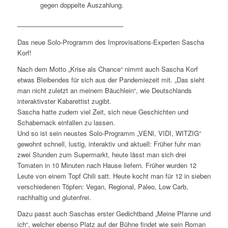
gegen doppelte Auszahlung.
————————————————
Das neue Solo-Programm des Improvisations-Experten Sascha
Korf!
Nach dem Motto „Krise als Chance“ nimmt auch Sascha Korf
etwas Bleibendes für sich aus der Pandemiezeit mit. „Das sieht
man nicht zuletzt an meinem Bäuchlein“, wie Deutschlands
interaktivster Kabarettist zugibt.
Sascha hatte zudem viel Zeit, sich neue Geschichten und
Schabernack einfallen zu lassen.
Und so ist sein neustes Solo-Programm „VENI, VIDI, WITZIG“
gewohnt schnell, lustig, interaktiv und aktuell: Früher fuhr man
zwei Stunden zum Supermarkt, heute lässt man sich drei
Tomaten in 10 Minuten nach Hause liefern. Früher wurden 12
Leute von einem Topf Chili satt. Heute kocht man für 12 in sieben
verschiedenen Töpfen: Vegan, Regional, Paleo, Low Carb,
nachhaltig und glutenfrei.
Dazu passt auch Saschas erster Gedichtband „Meine Pfanne und
ich“, welcher ebenso Platz auf der Bühne findet wie sein Roman