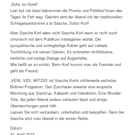
„Sofa, so Good“.
Last but not least bekommen die Promis und Politiker*innen des
Tages ihr Fett weg. Gekrönt wird der Abend mit der traditionellen
Schlagerpantomime a la Sascha „Turbo“-Korf!
Aber Sascha Korf wäre nicht Sascha Korf wenn er nicht auch
chronisch mit dem Publikum interagieren würde. Der
sympathische und schlagfertige Kölner geht auf verbale
Tuchfühlung mit seinen Gästen. Es entstehen einfühlsame,
herrliche und lustige Dialoge auf Augenhöhe.
Wie heißt es so schön: Beim Korf kommt man als Fremder und
geht als Freund.
„VENI, VIDI, WITZIG“ ist Sascha Korfs mittlerweile sechstes
Bühnen-Programm. Den Zuschauer erwartet eine exquisite
Mischung aus Stand-up, Kabarett und Interaktion: Eine Wunder-
Tüte, die jeden Abend anders verlaufen lässt und einige
Überraschungen parat hält.
Lassen Sie sich verzaubern, unterhalten und bespaßen. Denn bei
Sascha sitzt man überall in der ersten Reihe.
Datum:
21. April 2023