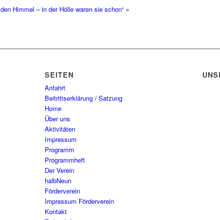
den Himmel – in der Hölle waren sie schon“
»
SEITEN
UNS
Anfahrt
Beitrittserklärung / Satzung
Home
Über uns
Aktivitäten
Impressum
Programm
Programmheft
Der Verein
halbNeun
Förderverein
Impressum Förderverein
Kontakt