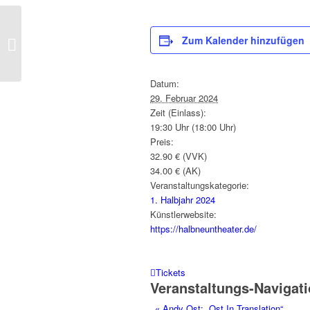
Andy Ost: „Ost In
Zum Kalender hinzufügen
Translation“
Datum:
29. Februar 2024
Zeit (Einlass):
19:30 Uhr (18:00 Uhr)
Preis:
32.90 € (VVK)
34.00 € (AK)
Veranstaltungskategorie:
1. Halbjahr 2024
Künstlerwebsite:
https://halbneuntheater.de/
Tickets
Veranstaltungs-Navigat
«
Andy Ost: „Ost In Translation“