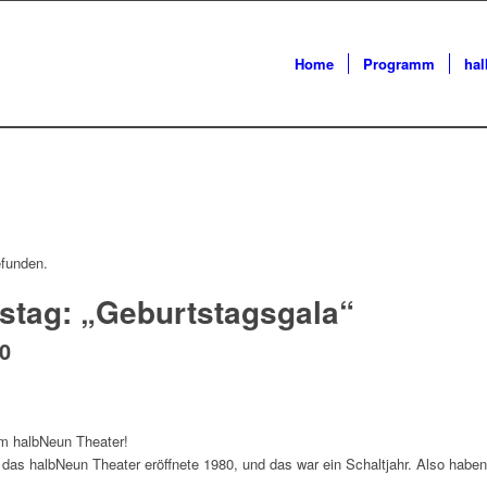
Home
Programm
ha
efunden.
stag: „Geburtstagsgala“
0
im halbNeun Theater!
n das halbNeun Theater eröffnete 1980, und das war ein Schaltjahr. Also habe