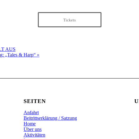
Tickets
ÄLLT AUS
ig: „Tales & Harp“
»
SEITEN
U
Anfahrt
Beitrittserklärung / Satzung
Home
Über uns
Aktivitäten