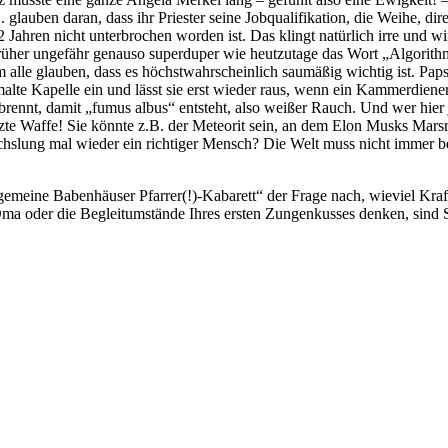
. glauben daran, dass ihr Priester seine Jobqualifikation, die Weihe, di
 Jahren nicht unterbrochen worden ist. Das klingt natürlich irre und w
früher ungefähr genauso superduper wie heutzutage das Wort „Algorit
 alle glauben, dass es höchstwahrscheinlich saumäßig wichtig ist. Paps
emalte Kapelle ein und lässt sie erst wieder raus, wenn ein Kammerdiene
ennt, damit „fumus albus“ entsteht, also weißer Rauch. Und wer hier je
ätzte Waffe! Sie könnte z.B. der Meteorit sein, an dem Elon Musks Mars
lung mal wieder ein richtiger Mensch? Die Welt muss nicht immer be
gemeine Babenhäuser Pfarrer(!)-Kabarett“ der Frage nach, wieviel Kra
 Oma oder die Begleitumstände Ihres ersten Zungenkusses denken, sind S