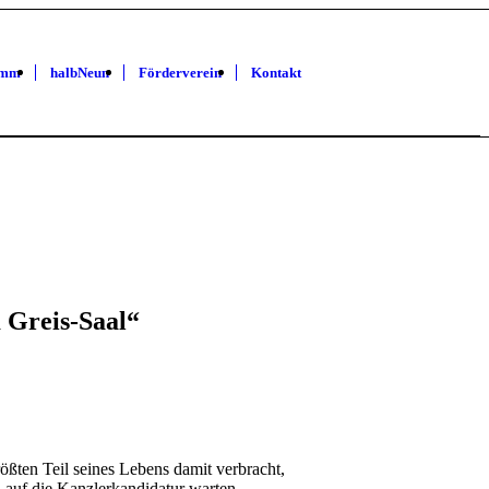
amm
halbNeun
Förderverein
Kontakt
 Greis-Saal“
ößten Teil seines Lebens damit verbracht,
– auf die Kanzlerkandidatur warten.