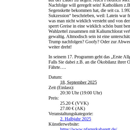
Nachfolge will geregelt sein! Katholiken z.B
Segenskette bekommen hat, die seit ca. 1.992
Sukzession“ beschrieben, weil: Latein war 
was man nicht wirklich versteht und von dem
sperrt Greise in eine wirklich schön bunt b
Wahlzettel zusammen mit Kaliumchlorat verbr
gewaltig. Altmodisch sein ist eine untersch
Trump nachfolgen? Goofy? Oder zur Abwechs
weiter dreht!
In seinem 17. Programm geht das „Erste All
Falls Sie dabei z.B. an die Ökobilanz ihrer
Fährte….
Datum:
18. September 2025
Zeit (Einlass):
20:30 Uhr (19:00 Uhr)
Preis:
25.20 € (VVK)
27.00 € (AK)
Veranstaltungskategorie:
2. Halbjahr 2025
Künstlerwebsite:
https://www.pfarrerkabarett.de/