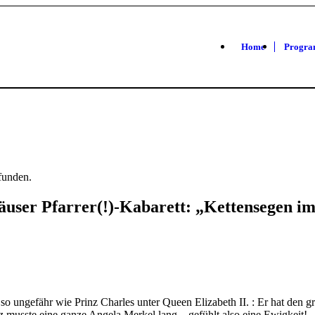
Home
Progr
efunden.
äuser Pfarrer(!)-Kabarett: „Kettensegen im
o ungefähr wie Prinz Charles unter Queen Elizabeth II. : Er hat den gr
z musste eine ganze Angela Merkel lang – gefühlt also eine Ewigkeit! 