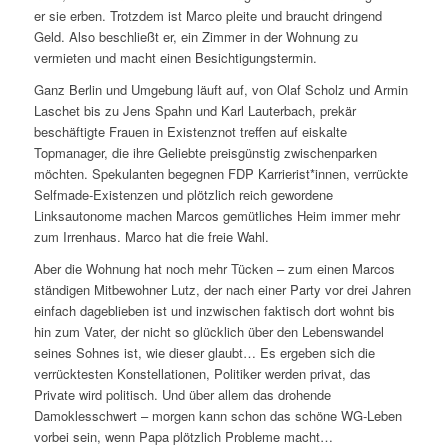
er sie erben. Trotzdem ist Marco pleite und braucht dringend
Geld. Also beschließt er, ein Zimmer in der Wohnung zu
vermieten und macht einen Besichtigungstermin.
Ganz Berlin und Umgebung läuft auf, von Olaf Scholz und Armin
Laschet bis zu Jens Spahn und Karl Lauterbach, prekär
beschäftigte Frauen in Existenznot treffen auf eiskalte
Topmanager, die ihre Geliebte preisgünstig zwischenparken
möchten. Spekulanten begegnen FDP Karrierist*innen, verrückte
Selfmade-Existenzen und plötzlich reich gewordene
Linksautonome machen Marcos gemütliches Heim immer mehr
zum Irrenhaus. Marco hat die freie Wahl.
Aber die Wohnung hat noch mehr Tücken – zum einen Marcos
ständigen Mitbewohner Lutz, der nach einer Party vor drei Jahren
einfach dageblieben ist und inzwischen faktisch dort wohnt bis
hin zum Vater, der nicht so glücklich über den Lebenswandel
seines Sohnes ist, wie dieser glaubt… Es ergeben sich die
verrücktesten Konstellationen, Politiker werden privat, das
Private wird politisch. Und über allem das drohende
Damoklesschwert – morgen kann schon das schöne WG-Leben
vorbei sein, wenn Papa plötzlich Probleme macht…