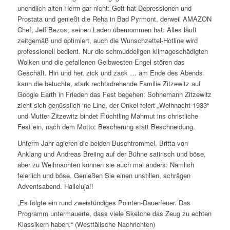
unendlich alten Herrn gar nicht: Gott hat Depressionen und
Prostata und genießt die Reha in Bad Pyrmont, derweil AMAZON
Chef, Jeff Bezos, seinen Laden übernommen hat: Alles läuft
zeitgemäß und optimiert, auch die Wunschzettel-Hotline wird
professionell bedient. Nur die schmuddeligen klimageschädigten
Wolken und die gefallenen Gelbwesten-Engel stören das
Geschäft. Hin und her, zick und zack … am Ende des Abends
kann die betuchte, stark rechtsdrehende Familie Zitzewitz auf
Google Earth in Frieden das Fest begehen: Sohnemann Zitzewitz
zieht sich genüsslich ‘ne Line, der Onkel feiert „Weihnacht 1933“
und Mutter Zitzewitz bindet Flüchtling Mahmut ins christliche
Fest ein, nach dem Motto: Bescherung statt Beschneidung.
Unterm Jahr agieren die beiden Buschtrommel, Britta von
Anklang und Andreas Breiing auf der Bühne satirisch und böse,
aber zu Weihnachten können sie auch mal anders: Nämlich
feierlich und böse. Genießen Sie einen unstillen, schrägen
Adventsabend. Halleluja!!
„Es folgte ein rund zweistündiges Pointen-Dauerfeuer. Das
Programm untermauerte, dass viele Sketche das Zeug zu echten
Klassikern haben.“ (Westfälische Nachrichten)