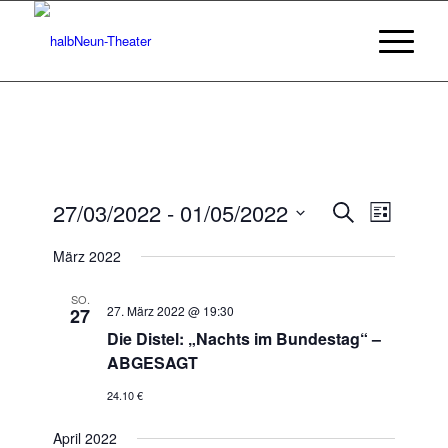
Veransta
Veranst
27/03/2022
 - 
01/05/2022
Suche
Liste
Ansicht
Suche
Datum
Navigat
März 2022
wählen.
und
Ansichten
SO.
27. März 2022 @ 19:30
27
Navigatio
Die Distel: „Nachts im Bundestag“ –
ABGESAGT
24.10 €
April 2022