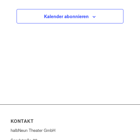
Ansichten
Veranstaltun
Navigatio
Kalender abonnieren
KONTAKT
halbNeun Theater GmbH