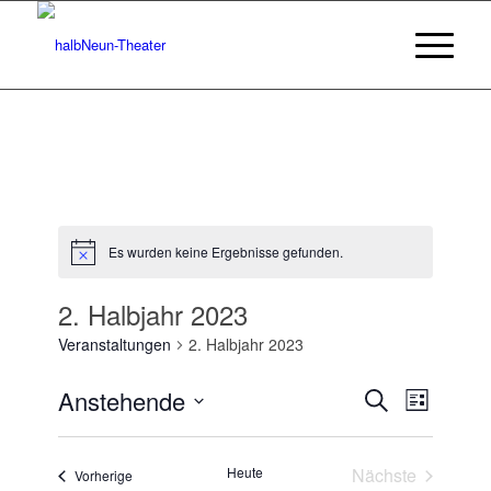
Es wurden keine Ergebnisse gefunden.
Hinweis
2. Halbjahr 2023
Veranstaltungen
2. Halbjahr 2023
Veransta
Veranst
Anstehende
Suche
Liste
Ansicht
Suche
Datum
Navigat
wählen.
und
Heute
Nächste
Veranstaltungen
Vorherige