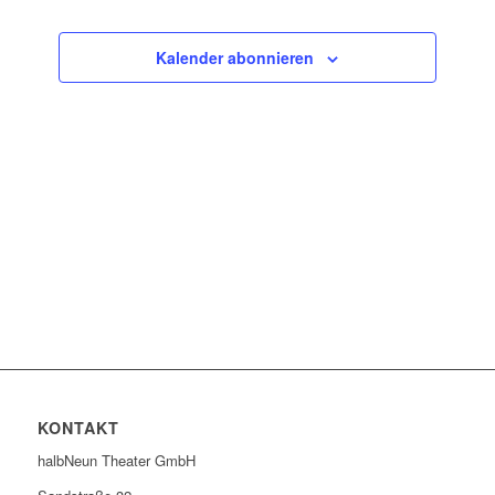
Ansichten
Veranstaltun
Navigatio
Kalender abonnieren
KONTAKT
halbNeun Theater GmbH