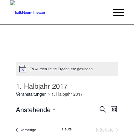
Es wurden keine Ergebnisse gefunden.
Hinweis
1. Halbjahr 2017
Veranstaltungen
1. Halbjahr 2017
Veransta
Veranst
Anstehende
Suche
Liste
Ansicht
Suche
Datum
Navigat
wählen.
und
Heute
Nächste
Veranstaltungen
Vorherige