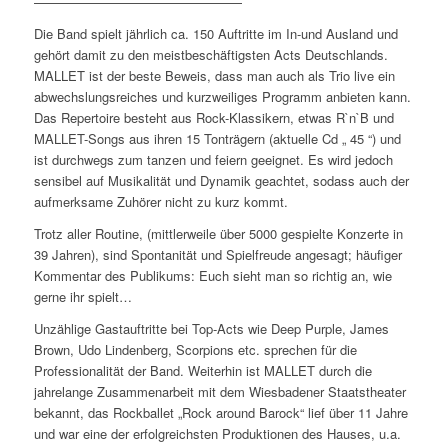
————————————————
Die Band spielt jährlich ca. 150 Auftritte im In-und Ausland und
gehört damit zu den meistbeschäftigsten Acts Deutschlands.
MALLET ist der beste Beweis, dass man auch als Trio live ein
abwechslungsreiches und kurzweiliges Programm anbieten kann.
Das Repertoire besteht aus Rock-Klassikern, etwas R`n`B und
MALLET-Songs aus ihren 15 Tonträgern (aktuelle Cd „ 45 “) und
ist durchwegs zum tanzen und feiern geeignet. Es wird jedoch
sensibel auf Musikalität und Dynamik geachtet, sodass auch der
aufmerksame Zuhörer nicht zu kurz kommt.
Trotz aller Routine, (mittlerweile über 5000 gespielte Konzerte in
39 Jahren), sind Spontanität und Spielfreude angesagt; häufiger
Kommentar des Publikums: Euch sieht man so richtig an, wie
gerne ihr spielt…
Unzählige Gastauftritte bei Top-Acts wie Deep Purple, James
Brown, Udo Lindenberg, Scorpions etc. sprechen für die
Professionalität der Band. Weiterhin ist MALLET durch die
jahrelange Zusammenarbeit mit dem Wiesbadener Staatstheater
bekannt, das Rockballet „Rock around Barock“ lief über 11 Jahre
und war eine der erfolgreichsten Produktionen des Hauses, u.a.