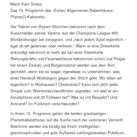
Mach Kain Stress
Das 15. Programm des ›Ersten Allgemeinen Babenhäuser
Pfarrer(!)-Kabaretts‹.
Der Trainer von Bayern München bekommt nach dem
Ausscheiden seines Vereins aus der Champions-League 450
Morddrohungen bei Instagram, und „nach jedem Spiel eigentlich –
egal ob wir gewinnen oder verlieren.“ Wenn er eine Dreierkette
ankündigt bekommt er mehr als bei einer Viererkette.
Rettungskräfte und Feuerwehrleute bekommen schon mal Prügel
bei einem Einsatz und Bürgermeister werden aus dem Amt
gemobbt, wenn sie es wagen irgendwas zu unternehmen, was
einer Handvoll Wutbürgern gegen den Strich geht. Wo leben wir
eigentlich? In Wuthausen? Choleristan? Kann sich jetzt jeder
Simpel zum Westentaschendiktator upgraden, nur weil er ein
Smartphone und 35 Follower hat? Was ist mit Respekt? Und
Anstand? Im Funkloch verschwunden?
In ihrem 15. Programm gehen die beiden grauhaarigen
Pfarrerkabarettisten auf die Suche nach der verlorenen Vernunft.
Bestimmt werden sie fündig bei ihrem intelligenten,
geschmackvollen und aufs Äußerste zahlungsbereiten Publikum,