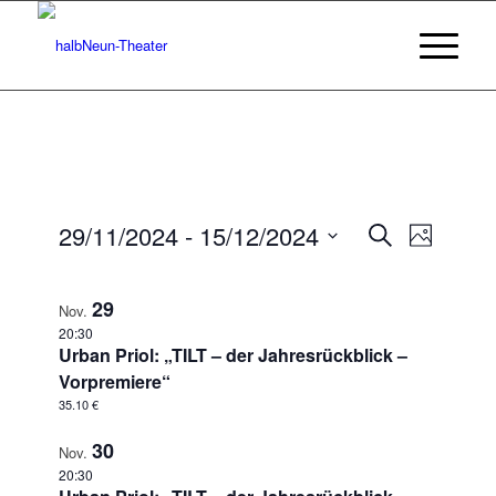
Veransta
Veranst
29/11/2024
 - 
15/12/2024
Suche
Foto
Ansicht
Suche
Datum
Navigat
auswählen.
und
29
Nov.
Ansichten
20:30
Urban Priol: „TILT – der Jahresrückblick –
Navigatio
Vorpremiere“
35.10 €
30
Nov.
20:30