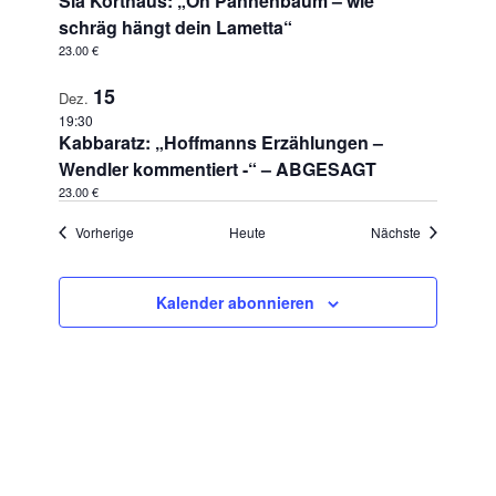
Sia Korthaus: „Oh Pannenbaum – wie
schräg hängt dein Lametta“
23.00 €
15
Dez.
19:30
Kabbaratz: „Hoffmanns Erzählungen –
Wendler kommentiert -“ – ABGESAGT
23.00 €
Veranstaltungen
Veranstaltu
Vorherige
Heute
Nächste
Kalender abonnieren