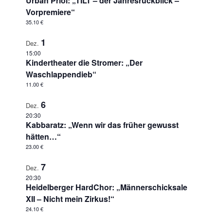
Urban Priol: „TILT – der Jahresrückblick –
Vorpremiere“
35.10 €
1
Dez.
15:00
Kindertheater die Stromer: „Der
Waschlappendieb“
11.00 €
6
Dez.
20:30
Kabbaratz: „Wenn wir das früher gewusst
hätten…“
23.00 €
7
Dez.
20:30
Heidelberger HardChor: „Männerschicksale
XII – Nicht mein Zirkus!“
24.10 €