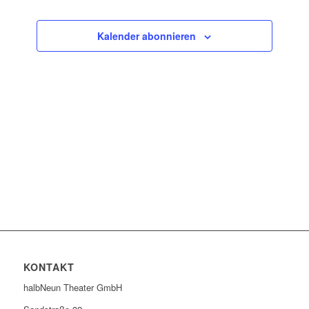
Ansichten
Veranstaltun
Navigatio
Kalender abonnieren
KONTAKT
halbNeun Theater GmbH