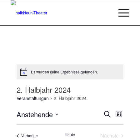
Es wurden keine Ergebnisse gefunden.
Hinweis
2. Halbjahr 2024
Veranstaltungen
2. Halbjahr 2024
Veransta
Veranst
Anstehende
Suche
Liste
Ansicht
Suche
Datum
Navigat
wählen.
und
Heute
Nächste
Veranstaltungen
Vorherige