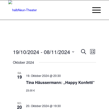
Veransta
Veranst
19/10/2024
 - 
08/11/2024
Suche
Liste
Ansicht
Suche
Datum
Navigat
Oktober 2024
wählen.
und
Ansichten
SA.
19. Oktober 2024 @ 20:30
19
Navigatio
Tina Häussermann: „Happy Konfetti“
23.00 €
SO.
20. Oktober 2024 @ 19:30
20