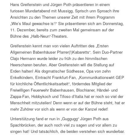
Hans Greifenstein und Jürgen Poth präsentieren in einem
furiosen Mundartabend mit Mussigg, Sprisch unn Sproach ihre
Ansichten zu den Themen unserer Zeit mit ihrem Programm
„Wie’s Maul gewachse is‘!“ Sie präsentieren sich am Donnerstag,
11. Dezember, bereits zum zweiten Mal gemeinsam auf der
Bühne des „Halb-Neun“-Theaters.
Greifenstein kennt man von vielen Auftritten des „Ersten
Allgemeinen Babenhäuser Pfarrer(!)Kabaretts“. Sein Duo-Partner
Clajo Hermann wurde leider zu früh zu den himmlischen
Heerscharen berufen. Aber Greifenstein will die Stellung auf
Erden halten! Als dogmatischer Südhesse, Opa von zehn
Enkelkindern, Eintracht Frankfurt-Fan, „Kommunikationswirt GEP
für kirchliche Öffentlichkeitsarbeit“, förderndes Mitglied der
Freiwilligen Feuerwehr Babenhausen, Blochianer, Händel- und
Zappa-Fan, Hobbykoch und Tifoso d’Italia hat er noch so viel der
Menschheit mitzuteilen! Denn wenn er auf der Bühne steht, hat er
mehr Zuhörer vor sich als wenn er von der Kanzel redet!
Unterstützung fand er nun in „Guggugg“ Jürgen Poth aus
Spachbrücken, der auch noch viel zu sagen und vor allem zu
singen hat! Und tatsächlich, die beiden verstehen sich wunderbar.