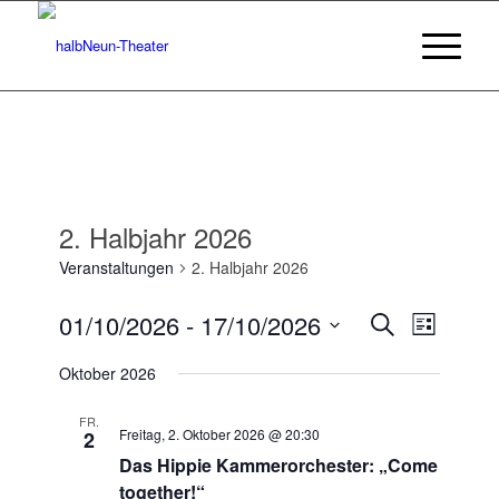
2. Halbjahr 2026
Veranstaltungen
2. Halbjahr 2026
Veransta
Veranst
01/10/2026
 - 
17/10/2026
Suche
Liste
Ansicht
Suche
Datum
Navigat
Oktober 2026
wählen.
und
Ansichten
FR.
Freitag, 2. Oktober 2026 @ 20:30
2
Navigatio
Das Hippie Kammerorchester: „Come
together!“