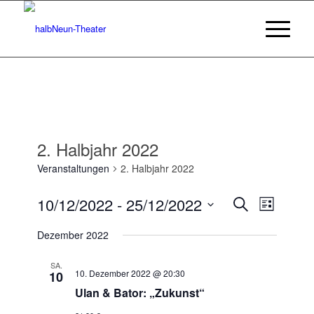
2. Halbjahr 2022
Veranstaltungen
2. Halbjahr 2022
Veransta
Veranst
10/12/2022
 - 
25/12/2022
Suche
Liste
Ansicht
Suche
Datum
Navigat
Dezember 2022
wählen.
und
Ansichten
SA.
10. Dezember 2022 @ 20:30
10
Navigatio
Ulan & Bator: „Zukunst“